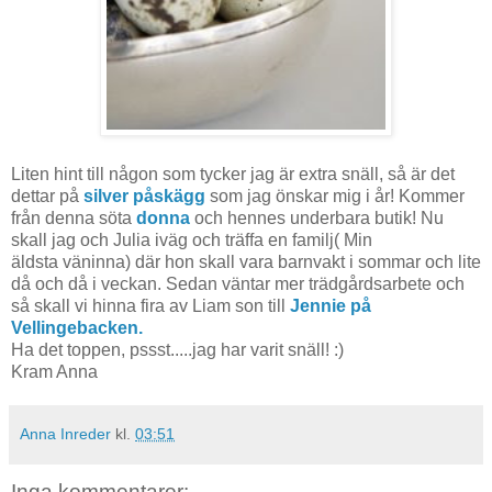
Liten hint till någon som tycker jag är extra snäll, så är det
dettar på
silver påskägg
som jag önskar mig i år! Kommer
från denna söta
donna
och hennes underbara butik! Nu
skall jag och Julia iväg och träffa en familj( Min
äldsta väninna) där hon skall vara barnvakt i sommar och lite
då och då i veckan. Sedan väntar mer trädgårdsarbete och
så skall vi hinna fira av Liam son till
Jennie på
Vellingebacken.
Ha det toppen, pssst.....jag har varit snäll! :)
Kram Anna
Anna Inreder
kl.
03:51
Inga kommentarer: