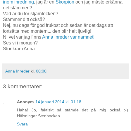
inom inredning
, jag är en
Skorpion
och jag måste erkänna
det stämmer!?
Vad är du för stjärntecken?
Stämmer ditt också?
Nej, nu dags för god frukost och sedan är det dags att
fortsätta med montern... den blir helt ljuvlig!
Ni vet var jag finns
Anna inreder var namnet!
Ses vi i morgon?
Stor kram Anna
Anna Inreder
kl.
00:00
3 kommentarer:
Anonym
14 januari 2014 kl. 01:18
Haha! Jo, faktiskt så stämde det på mig också :-)
Hälsningar Stenbocken
Svara